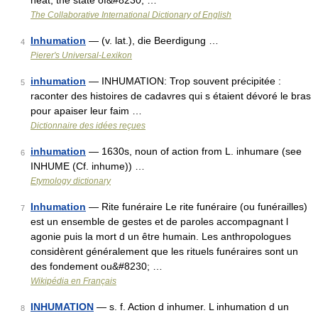
heat; the state of&#8230; …
The Collaborative International Dictionary of English
Inhumation
— (v. lat.), die Beerdigung …
4
Pierer's Universal-Lexikon
inhumation
— INHUMATION: Trop souvent précipitée :
5
raconter des histoires de cadavres qui s étaient dévoré le bras
pour apaiser leur faim …
Dictionnaire des idées reçues
inhumation
— 1630s, noun of action from L. inhumare (see
6
INHUME (Cf. inhume)) …
Etymology dictionary
Inhumation
— Rite funéraire Le rite funéraire (ou funérailles)
7
est un ensemble de gestes et de paroles accompagnant l
agonie puis la mort d un être humain. Les anthropologues
considèrent généralement que les rituels funéraires sont un
des fondement ou&#8230; …
Wikipédia en Français
INHUMATION
— s. f. Action d inhumer. L inhumation d un
8