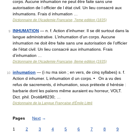
corps. Aucune inhumation ne peut être faite sans une
autorisation de l officier de l état civil. Un lieu consacré aux
inhumations. Frais d inhumation …
Dictionnaire de l'Academie Francaise, 7eme edition (1835)
INHUMATION
— n. f. Action d’inhumer. Il se dit surtout dans la
9
langue administrative. L’inhumation d’un corps. Aucune
inhumation ne doit être faite sans une autorisation de l’officier
de l’état civil. Un lieu consacré aux inhumations. Frais
d’inhumation …
Dictionnaire de l'Academie Francaise, 8eme edition (1935)
inhumation
— (i nu ma sion ; en vers, de cinq syllabes) s. f.
10
Action d inhumer. L inhumation d un corps. • On a vu des
refus de sacrements, d inhumation, sous prétexte d hérésie :
barbarie dont les païens même auraient eu horreur, VOLT.
Dict. phil. Droit&#8230; …
Dictionnaire de la Langue Française d'Émile Littré
Pages
Next
→
1
2
3
4
5
6
7
8
9