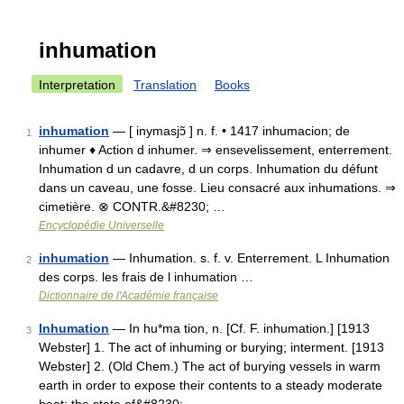
inhumation
Interpretation
Translation
Books
inhumation
— [ inymasjɔ̃ ] n. f. • 1417 inhumacion; de
1
inhumer ♦ Action d inhumer. ⇒ ensevelissement, enterrement.
Inhumation d un cadavre, d un corps. Inhumation du défunt
dans un caveau, une fosse. Lieu consacré aux inhumations. ⇒
cimetière. ⊗ CONTR.&#8230; …
Encyclopédie Universelle
inhumation
— Inhumation. s. f. v. Enterrement. L Inhumation
2
des corps. les frais de l inhumation …
Dictionnaire de l'Académie française
Inhumation
— In hu*ma tion, n. [Cf. F. inhumation.] [1913
3
Webster] 1. The act of inhuming or burying; interment. [1913
Webster] 2. (Old Chem.) The act of burying vessels in warm
earth in order to expose their contents to a steady moderate