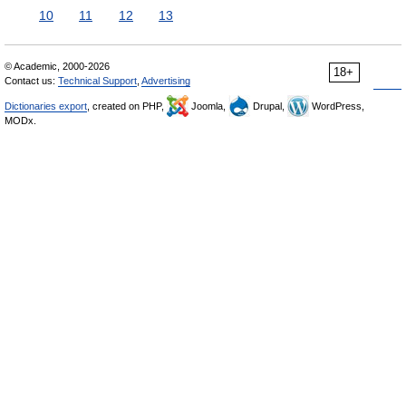
10
11
12
13
© Academic, 2000-2026
18+
Contact us:
Technical Support
,
Advertising
Dictionaries export
, created on PHP,
Joomla,
Drupal,
WordPress,
MODx.