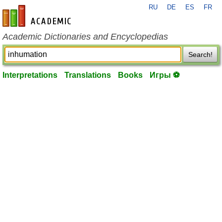
RU
DE
ES
FR
en-academic.com
Academic Dictionaries and Encyclopedias
Search!
Interpretations
Translations
Books
Игры ⚽